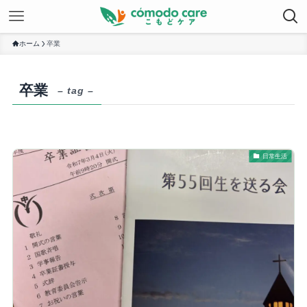
ホーム
卒業
卒業
– tag –
日常生活